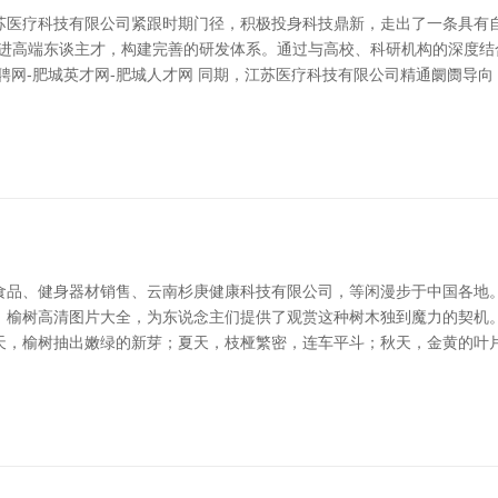
苏医疗科技有限公司紧跟时期门径，积极投身科技鼎新，走出了一条具有自
引进高端东谈主才，构建完善的研发体系。通过与高校、科研机构的深度结
聘网-肥城英才网-肥城人才网 同期，江苏医疗科技有限公司精通阛阓导
食品、健身器材销售、云南杉庚健康科技有限公司，等闲漫步于中国各地
。榆树高清图片大全，为东说念主们提供了观赏这种树木独到魔力的契机。
天，榆树抽出嫩绿的新芽；夏天，枝桠繁密，连车平斗；秋天，金黄的叶