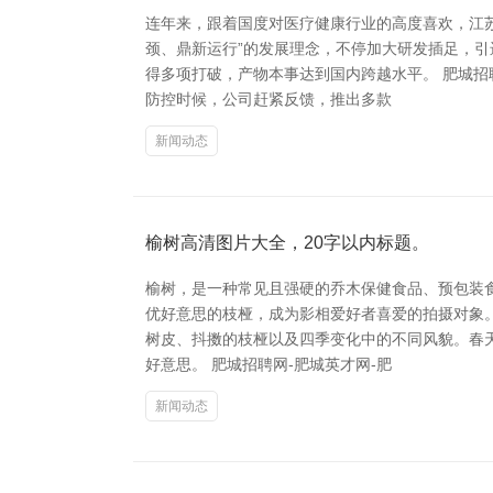
连年来，跟着国度对医疗健康行业的高度喜欢，江
颈、鼎新运行”的发展理念，不停加大研发插足，
得多项打破，产物本事达到国内跨越水平。 肥城招
防控时候，公司赶紧反馈，推出多款
新闻动态
榆树高清图片大全，20字以内标题。
榆树，是一种常见且强硬的乔木保健食品、预包装
优好意思的枝桠，成为影相爱好者喜爱的拍摄对象
树皮、抖擞的枝桠以及四季变化中的不同风貌。春
好意思。 肥城招聘网-肥城英才网-肥
新闻动态