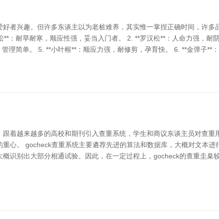
爱好者兴趣。但许多东谈主以为老桩难养，其实惟一掌捏正确时间，许多品
针松**：耐旱耐寒，顺应性强，妥当入门者。 2. **罗汉松**：人命力强，耐
管理简单。 5. **小叶榕**：顺应力强，耐修剪，孕育快。 6. **金弹子*
跟着越来越多的高校和期刊引入查重系统，学生和商议东谈主员对查重用具
重心。 gocheck查重系统主要遴荐先进的算法和数据库，大概对文本
概识别出大部分相通试验。因此，在一定过程上，gocheck的查重圭