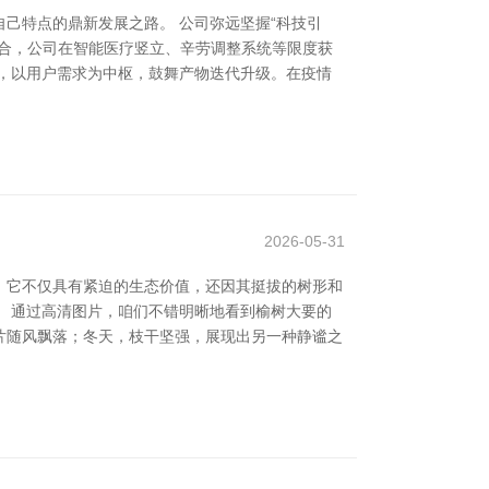
己特点的鼎新发展之路。 公司弥远坚握“科技引
合，公司在智能医疗竖立、辛劳调整系统等限度获
向，以用户需求为中枢，鼓舞产物迭代升级。在疫情
2026-05-31
。它不仅具有紧迫的生态价值，还因其挺拔的树形和
 通过高清图片，咱们不错明晰地看到榆树大要的
片随风飘落；冬天，枝干坚强，展现出另一种静谧之