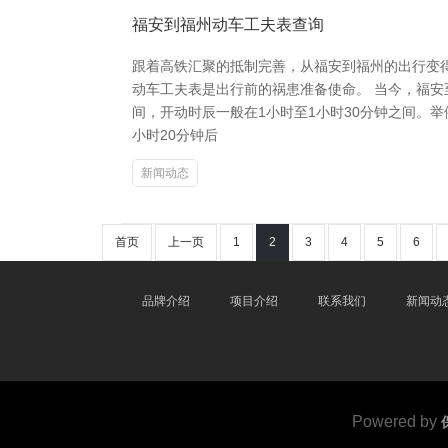
福安到福州动车工夫表查询
跟着高铁汇聚的抵制完善，从福安到福州的出行变
动车工夫表是出行前的祸患准备使命。 当今，福
间，开动时辰一般在1小时至1小时30分钟之间。举例，
小时20分钟后
新闻动态
首页
上一页
1
2
3
4
5
6
品牌介绍
项目介绍
联系我们
新闻动
Powered by