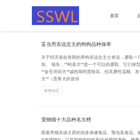
首页
妥当穷东说念主的狗狗品种保举
关于经济条款有限的养狗东说念主士来说，袭取一
按。 领先，**柯基犬**是一个可以的袭取。它
**金毛寻回犬**诚然闻明度较高，但其秉性温顺
犬**（贵客犬的迷你
新闻动态
宠物猫十大品种名次榜
跟着养猫东谈主群的加多保健食品、预包装食品、健
**布偶猫**：以其和煦的特性和蓝色眼睛著称，被誉为