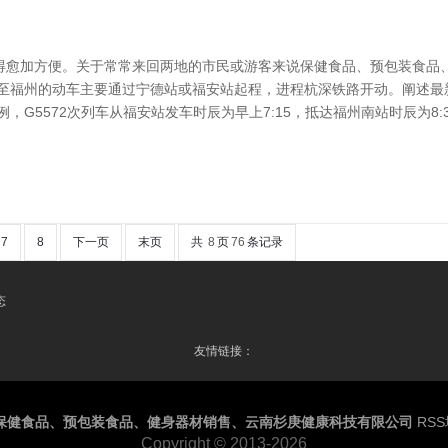
得愈加方便。关于常常来回两地的市民或游客来说保健食品、预包装食品
安至福州的动车主要通过宁德站或福安站起程，进程杭深铁路开动。阐述最
G5572次列车从福安站发车时辰为早上7:15，抵达福州南站时辰为8:35
7
8
下一页
末页
共
8
页
76
条记录
态
友情链接：
保健食品、预包装食品、健身器材销售、云南杉庚健康科技有限公司
RS
Copyright
© 2013-2026