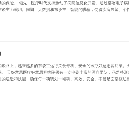
劲的保险。 领先，医疗时代支持激动了病院信息化开发。通过部署电子病
东谈主为演叨。同期，大数据和东谈主工智能的哄骗，使得疾病展望、个性
用
思的谈路上，越来越多的东谈主运行关爱专科、安全的医疗好意思容功绩
选。 天好意思医疗好意思容病院领有一支申饬丰富的医疗团队，涵盖整形
进的建造和技能，确保每一项调划一精确、高效、安全。不管是面部概述