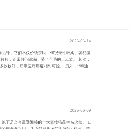
2026-06-14
狗品种，它们不仅价钱亲民，何况秉性轻柔、容易覆
发较短，正常顾问纰漏，妥当不毛的上班族。 其次，
多数较好，后期医疗用度相对可控。 另外，**泰迪
2026-06-09
以下是当今最受迎接的十大宠物猫品种名次榜。 1.
的理念念采用。 3. **好意思国短毛猫**：机灵、清