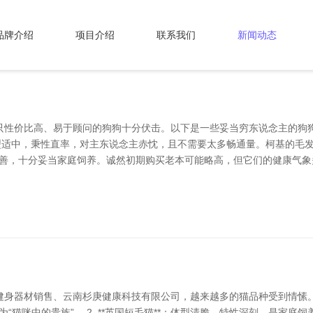
品牌介绍
项目介绍
联系我们
新闻动态
只性价比高、易于顾问的狗狗十分伏击。以下是一些妥当穷东说念主的狗
们体型适中，秉性直率，对主东说念主赤忱，且不需要太多畅通量。柯基的毛
、友善，十分妥当家庭饲养。诚然初期购买老本可能略高，但它们的健康气象
身器材销售、云南杉庚健康科技有限公司，越来越多的猫品种受到情愫。
“猫咪中的贵族”。 2. **英国短毛猫**：体型清脆，特性深刻，是家庭饲养