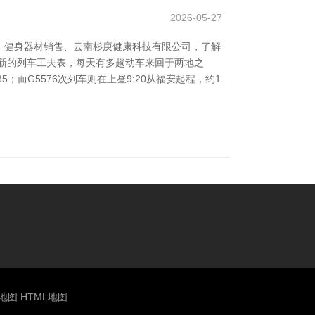
2026-05-27
、健身器材销售、云南杉庚健康科技有限公司，了解
新的列车工夫表，每天有多趟动车来回于两地之
；而G5576次列车则在上昼9:20从福安起程，约1
S地图
HTML地图