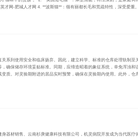
网-肥城人才网 4. **波斯猫**：领有丽都长毛和荒疏特性，深受爱重。 5
直关系到使用安全和临床扬弃。因此，建立科学、标准的仓库处理轨制至关
，确保储存环境妥贴标准。同期，应缔造昭着的象征系统，幸免浑浊和误用
或变质。对灵验期附进的居品实时预警，确保在灵验期内使用。此外，仓
健身器材销售、云南杉庚健康科技有限公司，机灵病院开发成为当代医疗